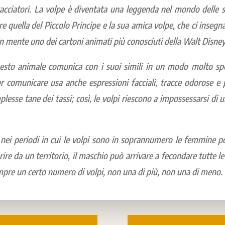
cacciatori. La volpe è diventata una leggenda nel mondo delle st
re quella del Piccolo Principe e la sua amica volpe, che ci insegn
 in mente uno dei cartoni animati più conosciuti della Walt Disn
esto animale comunica con i suoi simili in un modo molto spec
 comunicare usa anche espressioni facciali, tracce odorose e p
plesse tane dei tassi; così, le volpi riescono a impossessarsi 
nei periodi in cui le volpi sono in soprannumero le femmine po
parire da un territorio, il maschio può arrivare a fecondare tutte
mpre un certo numero di volpi, non una di più, non una di meno.