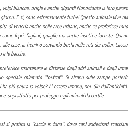
 volpi bianche, grigie e anche giganti! Nonostante la loro parent
 giorno. E sì, sono estremamente furbe! Questo animale vive ovunq
capita di vederla anche nelle aree urbane, anche se preferisce muo
come lepri, fagiani, quaglie ma anche insetti e locuste. Quand
 alle case, ai fienili o scavando buchi nelle reti dei pollai. Caccia 
i e le bacche.
referisce mantenere le distanze dagli altri animali e dagli uman
o speciale chiamato “foxtrot”. Si alzano sulle zampe posteri
ui ha più paura la volpe? L’ essere umano, noi. Sin dall’antichità
ne, soprattutto per proteggere gli animali da cortile.
————————————————————————————————
 si pratica la “caccia in tana”, dove cani addestrati scacciano 