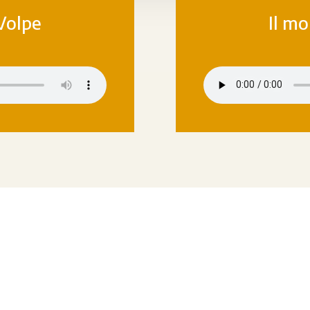
 Volpe
Il mo